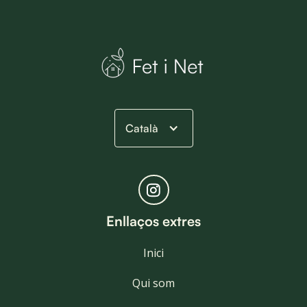
Català
Enllaços extres
Inici
Qui som